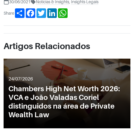
30/06/2021
Notícias & Insights
,
Insights Legais
Share
Facebook
Twitter
LinkedIn
WhatsApp
Share
Artigos Relacionados
24/07/2026
Chambers High Net Worth 2026:
VCA e João Valadas Coriel
distinguidos na área de Private
Wealth Law