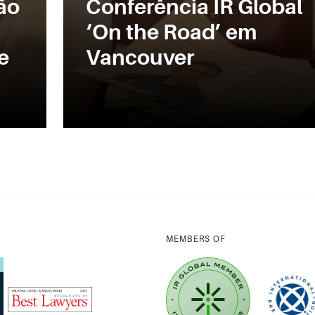
ão
Conferência IR Global
‘On the Road’ em
e
Vancouver
MEMBERS OF