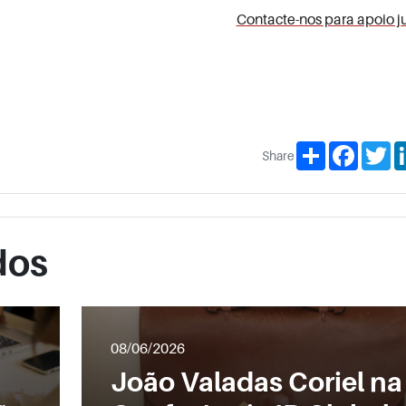
Contacte-nos para apoio ju
Share
Facebo
Tw
Share
dos
08/06/2026
João Valadas Coriel na