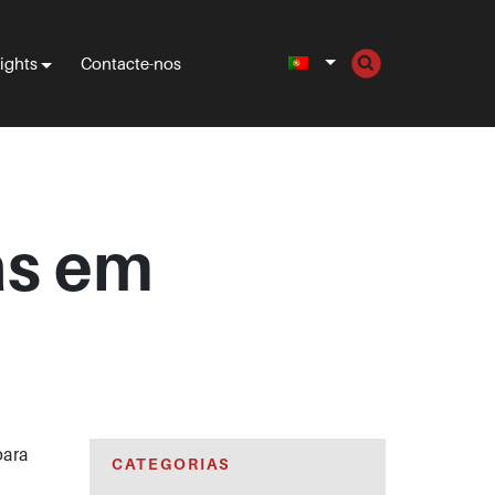
sights
Contacte-nos
as em
para
CATEGORIAS