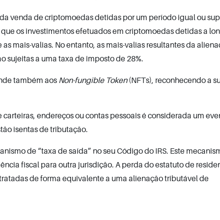
s da venda de criptomoedas detidas por um período igual ou sup
ica que os investimentos efetuados em criptomoedas detidas a lo
 as mais-valias. No entanto, as mais-valias resultantes da alien
o sujeitas a uma taxa de imposto de 28%.
stende também aos
Non-fungible Token
(NFTs), reconhecendo a s
e carteiras, endereços ou contas pessoais é considerada um eve
stão isentas de tributação.
anismo de “taxa de saída” no seu Código do IRS. Este mecanis
ncia fiscal para outra jurisdição. A perda do estatuto de resid
tratadas de forma equivalente a uma alienação tributável de