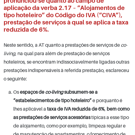
pronunciou-se quanto ao campo de
aplicação da verba 2.17 – “Alojamentos de
tipo hoteleiro” do Código do IVA (“CIVA”),
prestação de serviços à qual se aplica a taxa
reduzida de 6%.
Neste sentido, a AT quanto a prestações de serviços de
co-
living
, na qual para além de prestação de serviços
hoteleiros, se encontram indissociavelmente ligadas outras
prestações indispensáveis à referida prestação, esclareceu
o seguinte:
Os
espaços de
co-living
subsumem-se a
“estabelecimentos de tipo hoteleiro”
e porquanto é
lhes aplicável a
taxa de IVA reduzida de 6%
,
bem como
as prestações de serviços acessórias
típicas a esse tipo
de alojamento, como por exemplo, limpeza regular e
de manutenção de apartamentos, o fornecimento de