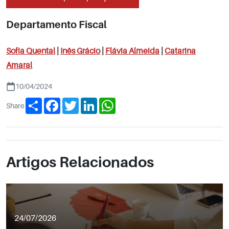
Departamento Fiscal
Sofia Quental
|
Inês Grácio
|
Flávia Almeida
|
Catarina
Amaral
10/04/2024
Share
Facebook
Twitter
LinkedIn
WhatsApp
Share
Artigos Relacionados
24/07/2026