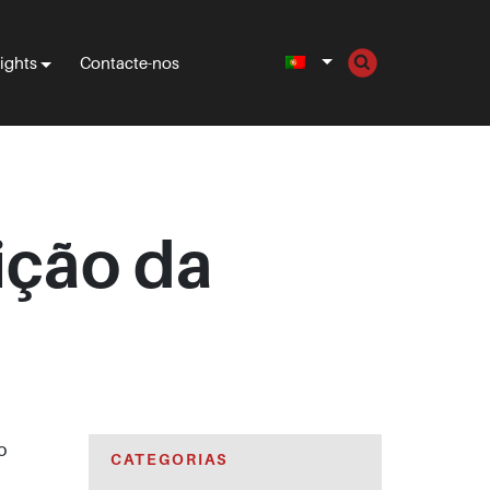
sights
Contacte-nos
ição da
o
CATEGORIAS