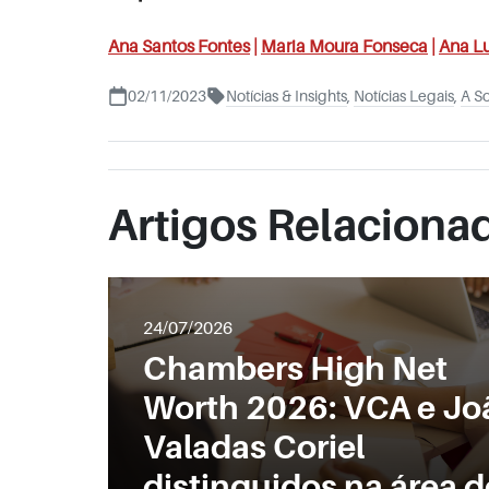
Ana Santos Fontes
|
Maria Moura Fonseca
|
Ana Lu
02/11/2023
Notícias & Insights
,
Notícias Legais
,
A S
Artigos Relaciona
24/07/2026
Chambers High Net
Worth 2026: VCA e Jo
Valadas Coriel
distinguidos na área d