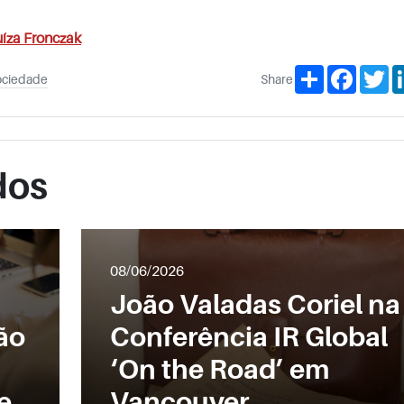
íza Fronczak
Share
Facebo
Tw
ociedade
Share
dos
08/06/2026
João Valadas Coriel na
ão
Conferência IR Global
‘On the Road’ em
e
Vancouver