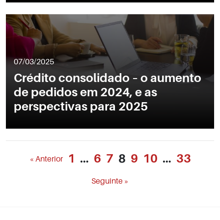
07/03/2025
Crédito consolidado – o aumento
de pedidos em 2024, e as
perspectivas para 2025
1
…
6
7
8
9
10
…
33
« Anterior
Seguinte »