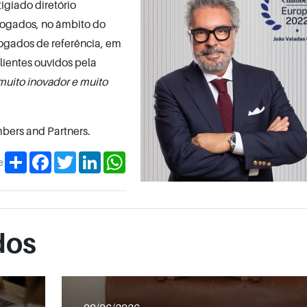
igiado diretório
vogados, no âmbito do
ogados de referência, em
clientes ouvidos pela
muito inovador e muito
mbers and Partners.
Share
Facebook
Twitter
LinkedIn
WhatsApp
e
dos