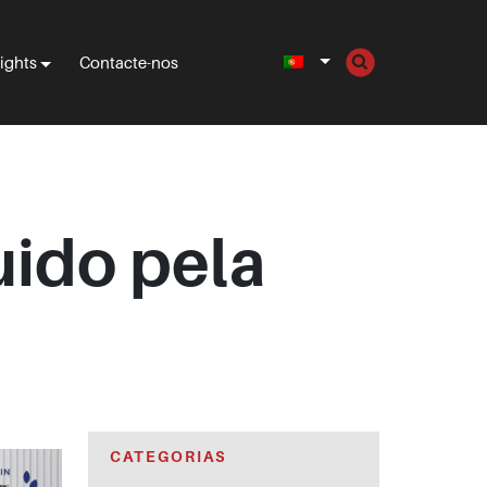
sights
Contacte-nos
uido pela
CATEGORIAS