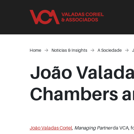
Home
Notícias & Insights
A Sociedade
J
João Valadas
Chambers a
João Valadas Coriel
,
Managing Partner
da VCA, fo