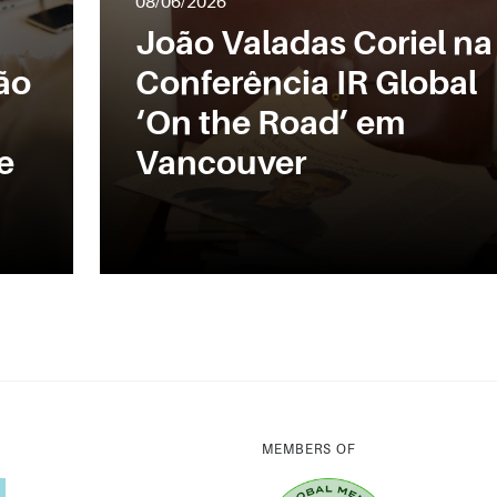
08/06/2026
João Valadas Coriel na
ão
Conferência IR Global
‘On the Road’ em
e
Vancouver
MEMBERS OF