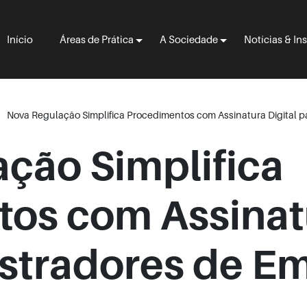
Início
Áreas de Prática
A Sociedade
Notícias & In
Nova Regulação Simplifica Procedimentos com Assinatura Digital 
ção Simplifica
os com Assinatu
stradores de E