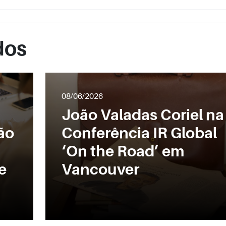
dos
08/06/2026
João Valadas Coriel na
ão
Conferência IR Global
‘On the Road’ em
e
Vancouver