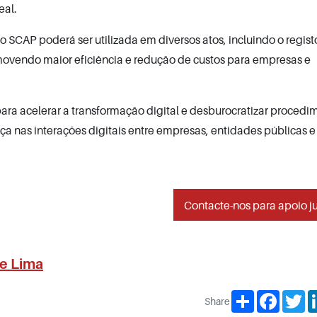
eal.
lo SCAP poderá ser utilizada em diversos atos, incluindo o regist
romovendo maior eficiência e redução de custos para empresas e
 para acelerar a transformação digital e desburocratizar procedi
a nas interações digitais entre empresas, entidades públicas e
Contacte-nos para apoio ju
de Lima
Share
Facebo
Tw
Share