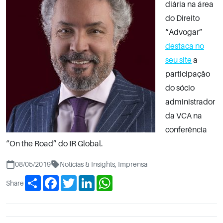
diária na área
do Direito
“Advogar”
destaca no
seu site
a
participação
do sócio
administrador
da VCA na
conferência
“On the Road” do IR Global.
08/05/2019
Notícias & Insights
,
Imprensa
Share
Facebook
Twitter
LinkedIn
WhatsApp
Share