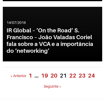
14/07/2016
IR Global – ‘On the Road’ S.
Francisco – João Valadas Coriel
fala sobre a VCA e a importância
do ‘networking’
1
…
19
20
21
22
23
24
« Anterior
Seguinte »