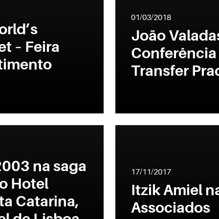
01/03/2018
orld’s
João Valadas
t – Feira
Conferência 
stimento
Transfer Prac
2003 na saga
17/11/2017
o Hotel
Itzik Amiel n
ta Catarina,
Associados
l de Lisboa