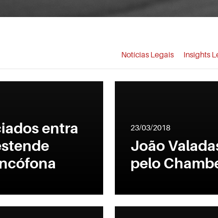
Notícias Legais
Insights L
ciados entra
23/03/2018
estende
João Valada
ancófona
pelo Chambe