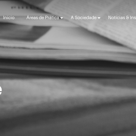
Início
Áreas de Prática
A Sociedade
Notícias & In
e