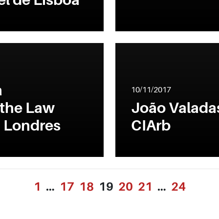
a
10/11/2017
 the Law
João Valada
m Londres
CIArb
1
…
17
18
19
20
21
…
24