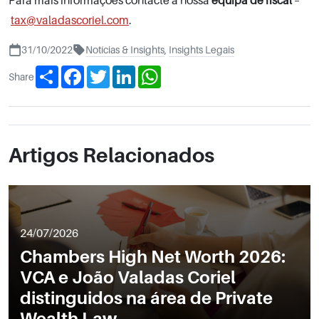
Para mais informações contacte a nossa
equipa de fiscal
–
tax@valadascoriel.com
.
31/10/2022
Notícias & Insights
,
Insights Legais
Share
Facebook
Twitter
LinkedIn
WhatsApp
Share
Artigos Relacionados
24/07/2026
Chambers High Net Worth 2026:
VCA e João Valadas Coriel
distinguidos na área de Private
Wealth Law