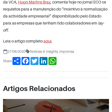
da VCA,
Hugo Martins Braz
, comenta hoje no jornal ECO os
requisitos para a manutenção do “incentivo à normalização
da actividade empresarial” disponibilizado pelo Estado
para as empresas que tenham tido colaboradores em
lay-
off
.
Leia o artigo completo
aqui
.
27/08/2020
Notícias & Insights
,
Imprensa
Share
Facebook
Twitter
LinkedIn
WhatsApp
Share
Artigos Relacionados