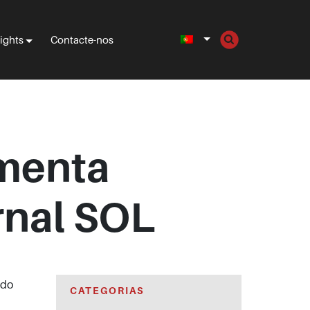
sights
Contacte-nos
omenta
rnal SOL
 do
CATEGORIAS