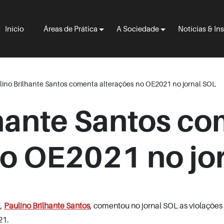
Início
Áreas de Prática
A Sociedade
Notícias & In
lino Brilhante Santos comenta alterações no OE2021 no jornal SOL
lhante Santos c
no OE2021 no jo
l,
Paulino Brilhante Santos
, comentou no jornal SOL as violações
21.