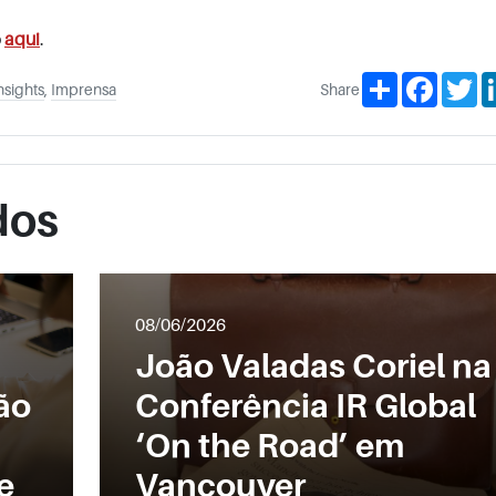
o
aqui
.
Share
Facebo
Tw
nsights
,
Imprensa
Share
dos
08/06/2026
João Valadas Coriel na
ão
Conferência IR Global
‘On the Road’ em
e
Vancouver