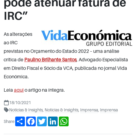
pode atenuar fatura de
IRC”
As alterações
ao IRC
previstas no Orçamento do Estado 2022 – uma análise
crítica de
Paulino Brilhante Santos
, Advogado Especialista
em Direito Fiscal e Sócio da VCA, publicada no jornal Vida
Económica.
Leia
aqui
o artigo na íntegra.
18/10/2021
Notícias & Insights
,
Notícias & Insights
,
Imprensa
,
Imprensa
Share
Facebook
Twitter
LinkedIn
WhatsApp
Share