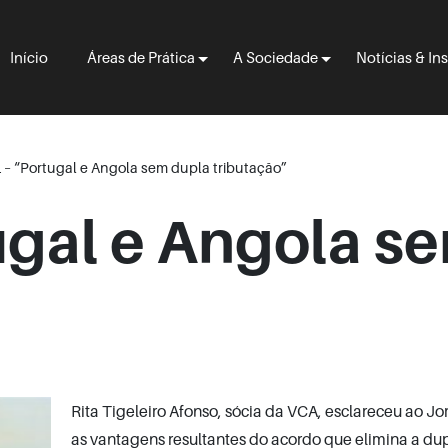
Início
Áreas de Prática
A Sociedade
Notícias & In
 – “Portugal e Angola sem dupla tributação”
ugal e Angola s
Rita Tigeleiro Afonso, sócia da VCA, esclareceu ao Jo
as vantagens resultantes do acordo que elimina a du