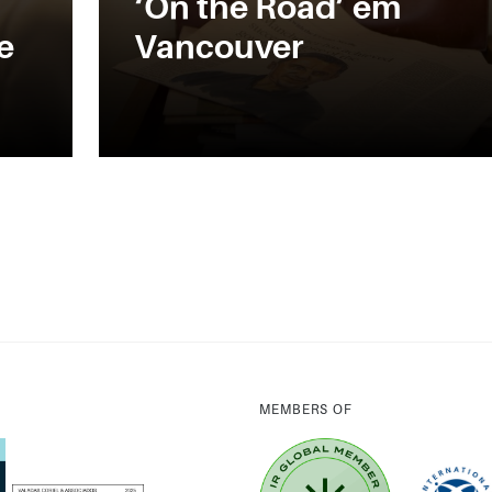
‘On the Road’ em
e
Vancouver
MEMBERS OF