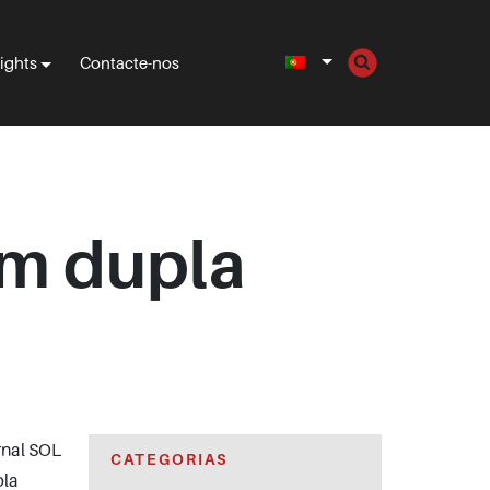
sights
Contacte-nos
em dupla
rnal SOL
CATEGORIAS
pla