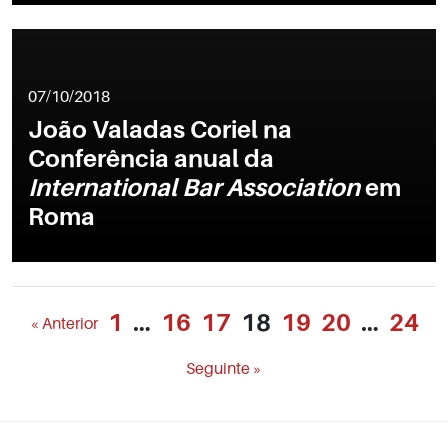
07/10/2018
João Valadas Coriel na
Conferência anual da
International Bar Association
em
Roma
1
…
16
17
18
19
20
…
24
« Anterior
Seguinte »