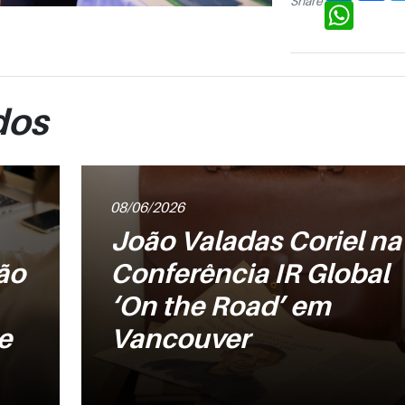
Share
WhatsAp
dos
08/06/2026
João Valadas Coriel na
ão
Conferência IR Global
‘On the Road’ em
e
Vancouver