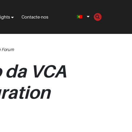
sights
Contacte-nos
n Forum
o da VCA
ration