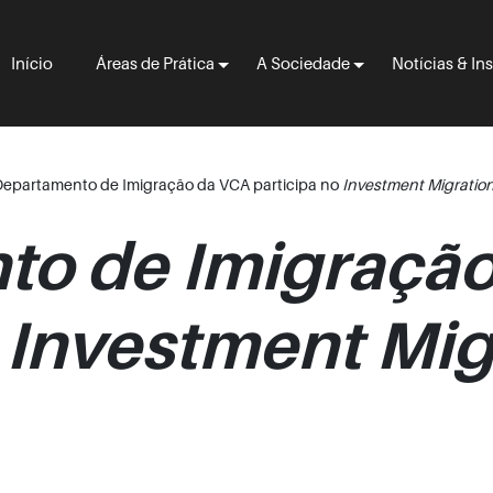
Início
Áreas de Prática
A Sociedade
Notícias & In
Departamento de Imigração da VCA participa no
Investment Migratio
to de Imigraçã
o
Investment Mig