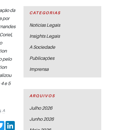
ação da
CATEGORIAS
a por
Notícias Legais
rnandes
Coriel,
Insights Legais
o
A Sociedade
tion
Publicações
o pelo
tion
Imprensa
alizou
4 e 5
ARQUIVOS
Julho 2026
s
,
A
Junho 2026
cebook
Twitter
LinkedIn