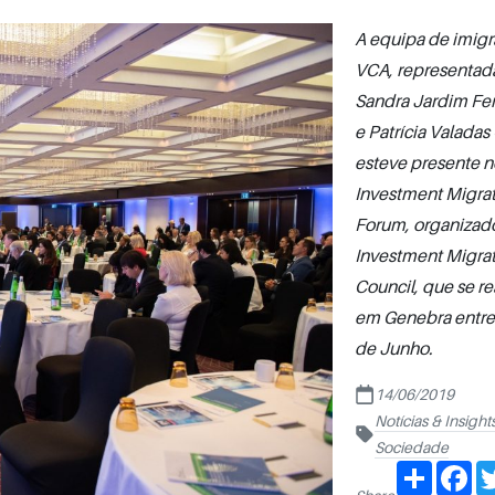
A equipa de imigr
VCA, representad
Sandra Jardim Fe
e Patrícia Valadas 
esteve presente n
Investment Migra
Forum
, organizad
Investment Migra
Council
, que se re
em Genebra entre 
de Junho.
14/06/2019
Notícias & Insight
Sociedade
Share
Fa