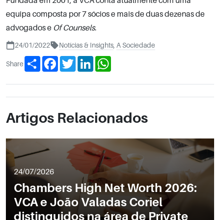
Fundada em 2001, a VCA conta atualmente com uma
equipa composta por 7 sócios e mais de duas dezenas de
advogados e
Of Counsels
.
24/01/2022
Notícias & Insights
,
A Sociedade
Share
Facebook
Twitter
LinkedIn
WhatsApp
Share
Artigos Relacionados
24/07/2026
Chambers High Net Worth 2026:
VCA e João Valadas Coriel
distinguidos na área de Private