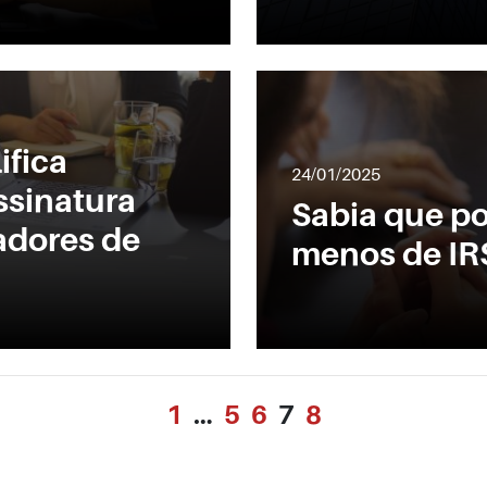
ifica
24/01/2025
sinatura
Sabia que p
adores de
menos de IR
1
…
5
6
7
8