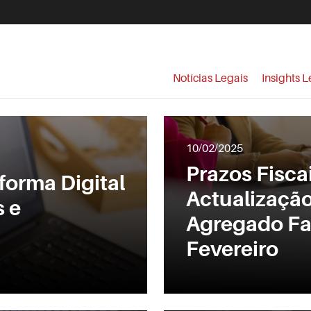
Notícias Legais
Insights L
10/02/2025
Prazos Fisca
orma Digital
Actualizaçã
s e
Agregado Fam
Fevereiro