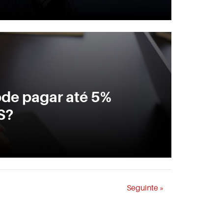
ode pagar até 5%
S?
Seguinte »